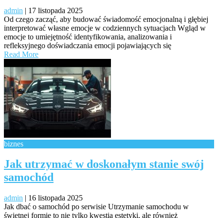
admin
|
17 listopada 2025
Od czego zacząć, aby budować świadomość emocjonalną i głębiej
interpretować własne emocje w codziennych sytuacjach Wgląd w
emocje to umiejętność identyfikowania, analizowania i
refleksyjnego doświadczania emocji pojawiających się
Read More
biznes
Jak utrzymać w doskonałym stanie swój
samochód
admin
|
16 listopada 2025
Jak dbać o samochód po serwisie Utrzymanie samochodu w
świetnej formie to nie tylko kwestia estetyki, ale również