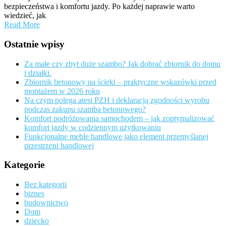
bezpieczeństwa i komfortu jazdy. Po każdej naprawie warto
wiedzieć, jak
Read More
Ostatnie wpisy
Za małe czy zbyt duże szambo? Jak dobrać zbiornik do domu
i działki.
Zbiornik betonowy na ścieki – praktyczne wskazówki przed
montażem w 2026 roku
Na czym polega atest PZH i deklaracją zgodności wyrobu
podczas zakupu szamba betonowego?
Komfort podróżowania samochodem – jak zoptymalizować
komfort jazdy w codziennym użytkowaniu
Funkcjonalne meble handlowe jako element przemyślanej
przestrzeni handlowej
Kategorie
Bez kategorii
biznes
budownictwo
Dom
dziecko