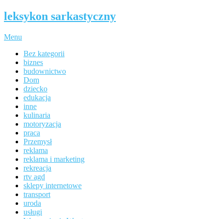
leksykon sarkastyczny
Menu
Bez kategorii
biznes
budownictwo
Dom
dziecko
edukacja
inne
kulinaria
motoryzacja
praca
Przemysł
reklama
reklama i marketing
rekreacja
rtv agd
sklepy internetowe
transport
uroda
usługi