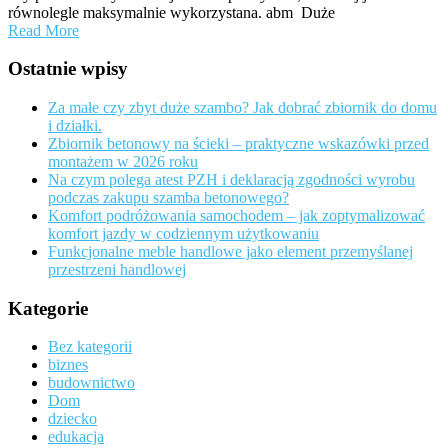
równolegle maksymalnie wykorzystana. abm Duże
Read More
Ostatnie wpisy
Za małe czy zbyt duże szambo? Jak dobrać zbiornik do domu
i działki.
Zbiornik betonowy na ścieki – praktyczne wskazówki przed
montażem w 2026 roku
Na czym polega atest PZH i deklaracją zgodności wyrobu
podczas zakupu szamba betonowego?
Komfort podróżowania samochodem – jak zoptymalizować
komfort jazdy w codziennym użytkowaniu
Funkcjonalne meble handlowe jako element przemyślanej
przestrzeni handlowej
Kategorie
Bez kategorii
biznes
budownictwo
Dom
dziecko
edukacja