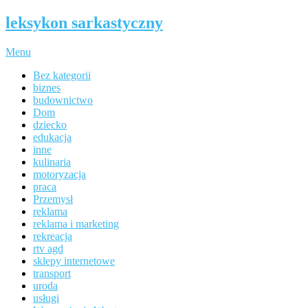
leksykon sarkastyczny
Menu
Bez kategorii
biznes
budownictwo
Dom
dziecko
edukacja
inne
kulinaria
motoryzacja
praca
Przemysł
reklama
reklama i marketing
rekreacja
rtv agd
sklepy internetowe
transport
uroda
usługi