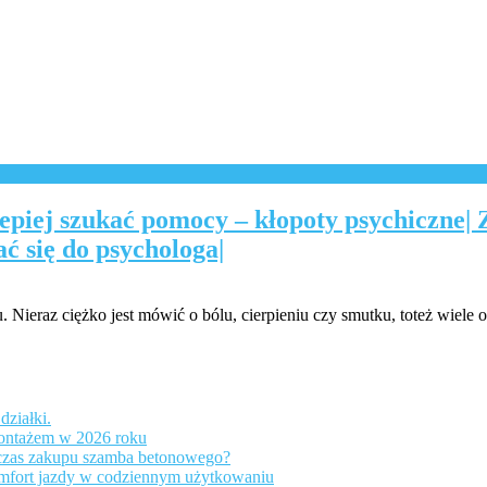
piej szukać pomocy – kłopoty psychiczne| 
 się do psychologa|
 Nieraz ciężko jest mówić o bólu, cierpieniu czy smutku, toteż wiele o
działki.
montażem w 2026 roku
dczas zakupu szamba betonowego?
mfort jazdy w codziennym użytkowaniu