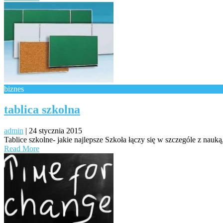
biznes
tablica szkolna
admin
|
24 stycznia 2015
Tablice szkolne- jakie najlepsze Szkoła łączy się w szczególe z nauk
Read More