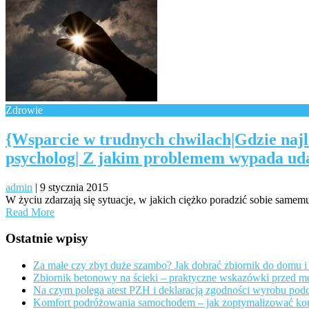
Zdrowie
{Wsparcie w trudnych chwilach|Gdzie najle
psycholog| Z jakim problemem wypada udać
admin
|
9 stycznia 2015
W życiu zdarzają się sytuacje, w jakich ciężko poradzić sobie samemu.
Read More
Ostatnie wpisy
Za małe czy zbyt duże szambo? Jak dobrać zbiornik do domu i 
Zbiornik betonowy na ścieki – praktyczne wskazówki przed 
Na czym polega atest PZH i deklaracją zgodności wyrobu po
Komfort podróżowania samochodem – jak zoptymalizować ko