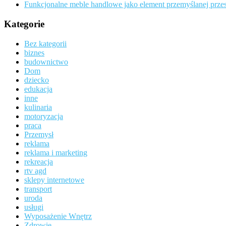
Funkcjonalne meble handlowe jako element przemyślanej przes
Kategorie
Bez kategorii
biznes
budownictwo
Dom
dziecko
edukacja
inne
kulinaria
motoryzacja
praca
Przemysł
reklama
reklama i marketing
rekreacja
rtv agd
sklepy internetowe
transport
uroda
usługi
Wyposażenie Wnętrz
Zdrowie