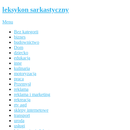
leksykon sarkastyczny
Menu
Bez kategorii
biznes
budownictwo
Dom
dziecko
edukacja
inne
kulinaria
motoryzacja
praca
Przemysł
reklama
reklama i marketing
rekreacja
rtv agd
sklepy internetowe
transport
uroda
usługi