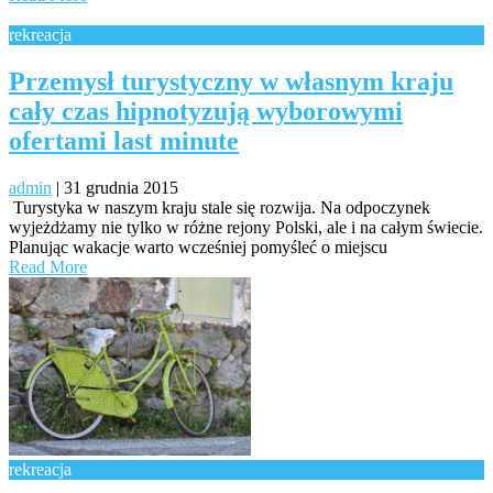
rekreacja
Przemysł turystyczny w własnym kraju
cały czas hipnotyzują wyborowymi
ofertami last minute
admin
|
31 grudnia 2015
Turystyka w naszym kraju stale się rozwija. Na odpoczynek
wyjeżdżamy nie tylko w różne rejony Polski, ale i na całym świecie.
Planując wakacje warto wcześniej pomyśleć o miejscu
Read More
rekreacja