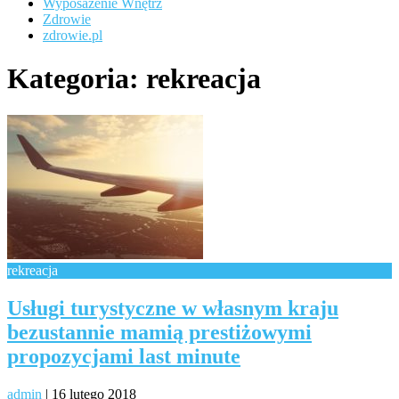
Wyposażenie Wnętrz
Zdrowie
zdrowie.pl
Kategoria:
rekreacja
rekreacja
Usługi turystyczne w własnym kraju
bezustannie mamią prestiżowymi
propozycjami last minute
admin
|
16 lutego 2018