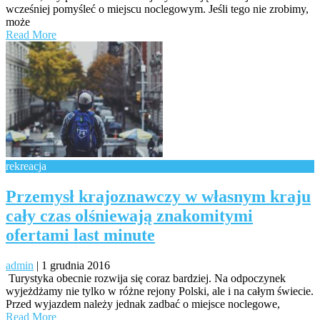
wcześniej pomyśleć o miejscu noclegowym. Jeśli tego nie zrobimy,
może
Read More
rekreacja
Przemysł krajoznawczy w własnym kraju
cały czas olśniewają znakomitymi
ofertami last minute
admin
|
1 grudnia 2016
Turystyka obecnie rozwija się coraz bardziej. Na odpoczynek
wyjeżdżamy nie tylko w różne rejony Polski, ale i na całym świecie.
Przed wyjazdem należy jednak zadbać o miejsce noclegowe,
Read More