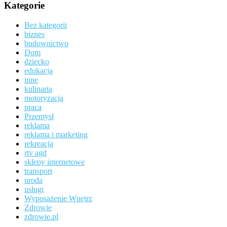
Kategorie
Bez kategorii
biznes
budownictwo
Dom
dziecko
edukacja
inne
kulinaria
motoryzacja
praca
Przemysł
reklama
reklama i marketing
rekreacja
rtv agd
sklepy internetowe
transport
uroda
usługi
Wyposażenie Wnętrz
Zdrowie
zdrowie.pl