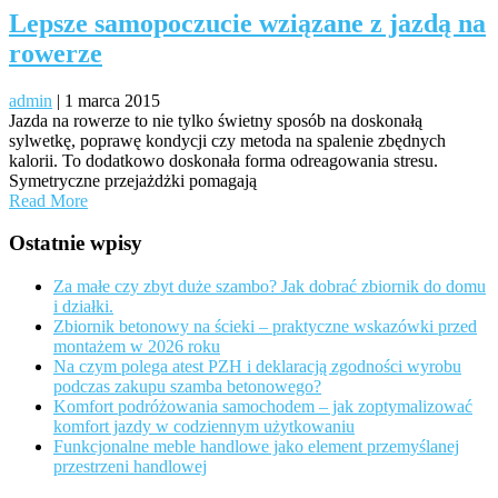
Lepsze samopoczucie wziązane z jazdą na
rowerze
admin
|
1 marca 2015
Jazda na rowerze to nie tylko świetny sposób na doskonałą
sylwetkę, poprawę kondycji czy metoda na spalenie zbędnych
kalorii. To dodatkowo doskonała forma odreagowania stresu.
Symetryczne przejażdżki pomagają
Read More
Ostatnie wpisy
Za małe czy zbyt duże szambo? Jak dobrać zbiornik do domu
i działki.
Zbiornik betonowy na ścieki – praktyczne wskazówki przed
montażem w 2026 roku
Na czym polega atest PZH i deklaracją zgodności wyrobu
podczas zakupu szamba betonowego?
Komfort podróżowania samochodem – jak zoptymalizować
komfort jazdy w codziennym użytkowaniu
Funkcjonalne meble handlowe jako element przemyślanej
przestrzeni handlowej