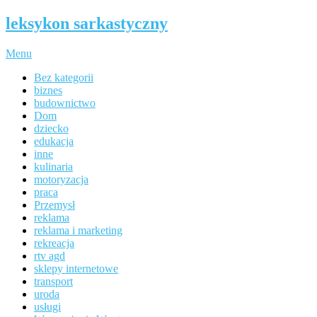
leksykon sarkastyczny
Menu
Bez kategorii
biznes
budownictwo
Dom
dziecko
edukacja
inne
kulinaria
motoryzacja
praca
Przemysł
reklama
reklama i marketing
rekreacja
rtv agd
sklepy internetowe
transport
uroda
usługi