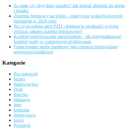
Za małe czy zbyt duże szambo? Jak dobrać zbiornik do domu
i działki.
Zbiornik betonowy na ścieki – praktyczne wskazówki przed
montażem w 2026 roku
Na czym polega atest PZH i deklaracją zgodności wyrobu
podczas zakupu szamba betonowego?
Komfort podróżowania samochodem – jak zoptymalizować
komfort jazdy w codziennym użytkowaniu
Funkcjonalne meble handlowe jako element przemyślanej
przestrzeni handlowej
Kategorie
Bez kategorii
biznes
budownictwo
Dom
dziecko
edukacja
inne
kulinaria
motoryzacja
praca
Przemysł