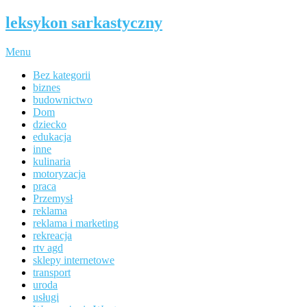
leksykon sarkastyczny
Menu
Bez kategorii
biznes
budownictwo
Dom
dziecko
edukacja
inne
kulinaria
motoryzacja
praca
Przemysł
reklama
reklama i marketing
rekreacja
rtv agd
sklepy internetowe
transport
uroda
usługi