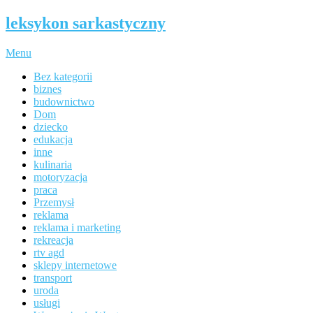
leksykon sarkastyczny
Menu
Bez kategorii
biznes
budownictwo
Dom
dziecko
edukacja
inne
kulinaria
motoryzacja
praca
Przemysł
reklama
reklama i marketing
rekreacja
rtv agd
sklepy internetowe
transport
uroda
usługi