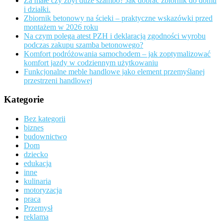
Za małe czy zbyt duże szambo? Jak dobrać zbiornik do domu
i działki.
Zbiornik betonowy na ścieki – praktyczne wskazówki przed
montażem w 2026 roku
Na czym polega atest PZH i deklaracją zgodności wyrobu
podczas zakupu szamba betonowego?
Komfort podróżowania samochodem – jak zoptymalizować
komfort jazdy w codziennym użytkowaniu
Funkcjonalne meble handlowe jako element przemyślanej
przestrzeni handlowej
Kategorie
Bez kategorii
biznes
budownictwo
Dom
dziecko
edukacja
inne
kulinaria
motoryzacja
praca
Przemysł
reklama