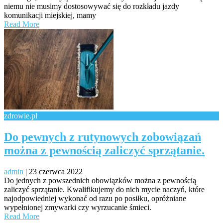
niemu nie musimy dostosowywać się do rozkładu jazdy
komunikacji miejskiej, mamy
Read More
zdrowie.pl
Do pewnych z rutynowych zobowiązań
można z pewnością zaliczyć sprzątanie.
admin
|
23 czerwca 2022
Do jednych z powszednich obowiązków można z pewnością
zaliczyć sprzątanie. Kwalifikujemy do nich mycie naczyń, które
najodpowiedniej wykonać od razu po posiłku, opróżniane
wypełnionej zmywarki czy wyrzucanie śmieci.
Read More