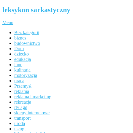
leksykon sarkastyczny
Menu
Bez kategorii
biznes
budownictwo
Dom
dziecko
edukacja
inne
kulinaria
motoryzacja
praca
Przemysł
reklama
reklama i marketing
rekreacja
rtv agd
sklepy internetowe
transport
uroda
usługi