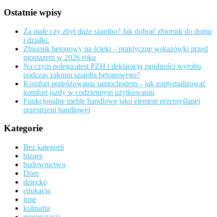
Ostatnie wpisy
Za małe czy zbyt duże szambo? Jak dobrać zbiornik do domu
i działki.
Zbiornik betonowy na ścieki – praktyczne wskazówki przed
montażem w 2026 roku
Na czym polega atest PZH i deklaracją zgodności wyrobu
podczas zakupu szamba betonowego?
Komfort podróżowania samochodem – jak zoptymalizować
komfort jazdy w codziennym użytkowaniu
Funkcjonalne meble handlowe jako element przemyślanej
przestrzeni handlowej
Kategorie
Bez kategorii
biznes
budownictwo
Dom
dziecko
edukacja
inne
kulinaria
motoryzacja