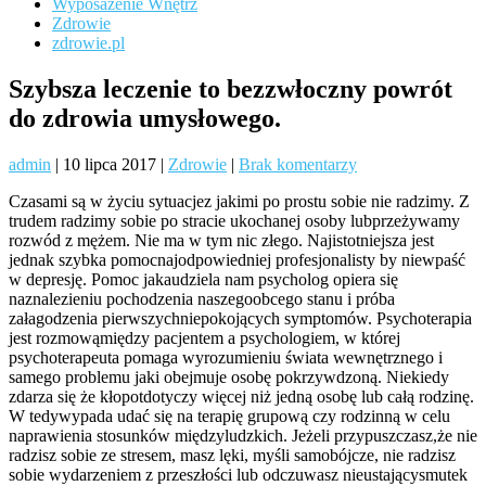
Wyposażenie Wnętrz
Zdrowie
zdrowie.pl
Szybsza leczenie to bezzwłoczny powrót
do zdrowia umysłowego.
admin
|
10 lipca 2017
|
Zdrowie
|
Brak komentarzy
Czasami są w życiu sytuacjez jakimi po prostu sobie nie radzimy. Z
trudem radzimy sobie po stracie ukochanej osoby lubprzeżywamy
rozwód z mężem. Nie ma w tym nic złego. Najistotniejsza jest
jednak szybka pomocnajodpowiedniej profesjonalisty by niewpaść
w depresję. Pomoc jakaudziela nam psycholog opiera się
naznalezieniu pochodzenia naszegoobcego stanu i próba
załagodzenia pierwszychniepokojących symptomów. Psychoterapia
jest rozmowąmiędzy pacjentem a psychologiem, w której
psychoterapeuta pomaga wyrozumieniu świata wewnętrznego i
samego problemu jaki obejmuje osobę pokrzywdzoną. Niekiedy
zdarza się że kłopotdotyczy więcej niż jedną osobę lub całą rodzinę.
W tedywypada udać się na terapię grupową czy rodzinną w celu
naprawienia stosunków międzyludzkich. Jeżeli przypuszczasz,że nie
radzisz sobie ze stresem, masz lęki, myśli samobójcze, nie radzisz
sobie wydarzeniem z przeszłości lub odczuwasz nieustającysmutek