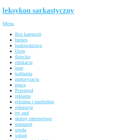
leksykon sarkastyczny
Menu
Bez kategorii
biznes
budownictwo
Dom
dziecko
edukacja
inne
kulinaria
motoryzacja
praca
Przemysł
reklama
reklama i marketing
rekreacja
rtv agd
sklepy internetowe
transport
uroda
usługi