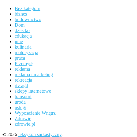
Bez kategorii
biznes
budownictwo
Dom
dziecko
edukacja
inne
kulinaria
motoryzacja
praca
Przemysł
reklama
reklama i marketing
rekreacja
rtv agd
sklepy internetowe
transport
uroda
usługi
Wyposażenie Wnętrz
Zdrowie
zdrowie.pl
© 2026
leksykon sarkastyczny
.