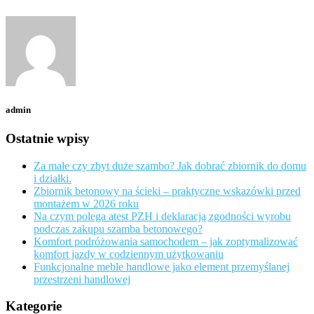
admin
Ostatnie wpisy
Za małe czy zbyt duże szambo? Jak dobrać zbiornik do domu
i działki.
Zbiornik betonowy na ścieki – praktyczne wskazówki przed
montażem w 2026 roku
Na czym polega atest PZH i deklaracją zgodności wyrobu
podczas zakupu szamba betonowego?
Komfort podróżowania samochodem – jak zoptymalizować
komfort jazdy w codziennym użytkowaniu
Funkcjonalne meble handlowe jako element przemyślanej
przestrzeni handlowej
Kategorie